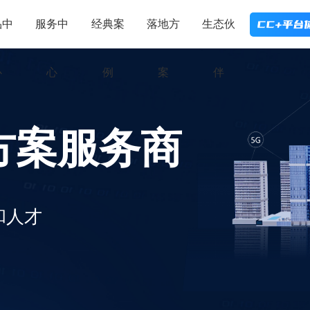
品中
服务中
经典案
落地方
生态伙
心
心
例
案
伴
方案服务商
和人才